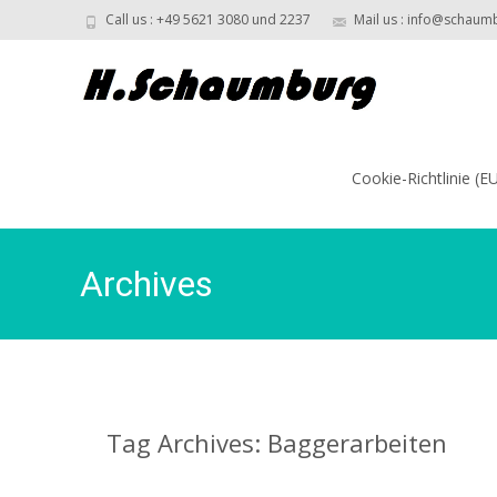
Call us : +49 5621 3080 und 2237
Mail us : info@schaum
Skip
to
Cookie-Richtlinie (E
content
Archives
Tag Archives: Baggerarbeiten