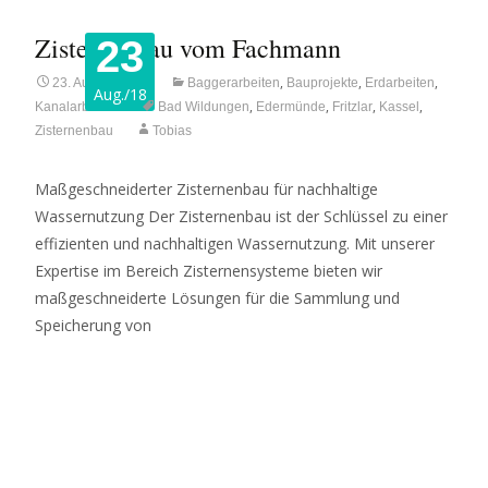
Zisternenbau vom Fachmann
23
,
,
,
23. August 2018
Baggerarbeiten
Bauprojekte
Erdarbeiten
Aug./18
,
,
,
,
Kanalarbeiten
Bad Wildungen
Edermünde
Fritzlar
Kassel
Zisternenbau
Tobias
Maßgeschneiderter Zisternenbau für nachhaltige
Wassernutzung Der Zisternenbau ist der Schlüssel zu einer
effizienten und nachhaltigen Wassernutzung. Mit unserer
Expertise im Bereich Zisternensysteme bieten wir
maßgeschneiderte Lösungen für die Sammlung und
Speicherung von
Read More…